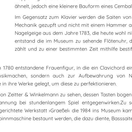
ähnelt, jedoch eine kleinere Bauform eines Cembalo
Im Gegensatz zum Klavier werden die Saiten von K
Mechanik gezupft und nicht mit einem Hammer an
Nagelgeige aus dem Jahre 1783, die heute wohl n
entstand die im Museum zu sehende Flötenuhr, 
zählt und zu einer bestimmten Zeit mithilfe best
um 1780 entstandene Frauenfigur, in die ein Clavichord 
usikmachen, sondern auch zur Aufbewahrung von Nä
n ihre Werke gelegt, um diese zu perfektionieren.
 von Zeitter & Winkelmann zu sehen, dessen Tasten boge
pannung bei stundenlangem Spiel entgegenwirken.Zu s
gerichtete Werkstatt ›Graeßel‹ die 1984 ins Museum kam
innmaschine bestaunt werden, die dazu diente, Basssaite