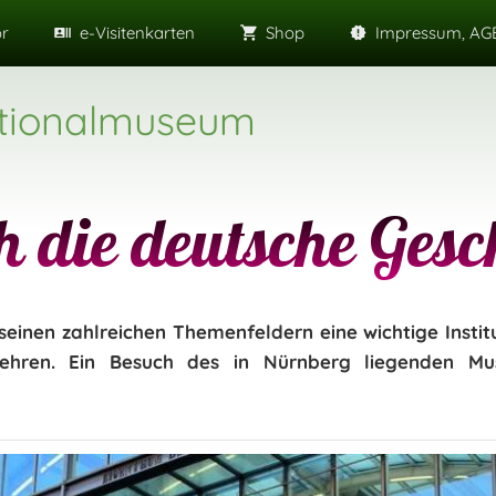
or
e-Visitenkarten
Shop
Impressum, AGB
tionalmuseum
 die deutsche Gesc
inen zahlreichen Themenfeldern eine wichtige Instit
hren. Ein Besuch des in Nürnberg liegenden Mus