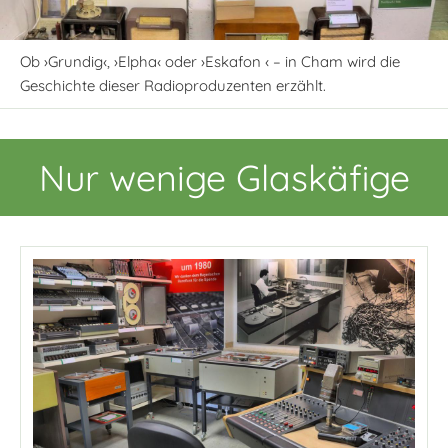
Ob ›Grundig‹, ›Elpha‹ oder ›Eskafon ‹ – in Cham wird die
Geschichte dieser Radioproduzenten erzählt.
Nur wenige Glaskäfige