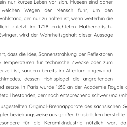
ein nur kurzes Leben vor sich. Museen sind daher
auf welchen Wegen der Mensch fuhr, um den
hlstand, der nur zu halten ist, wenn weiterhin die
icht zuletzt im 1728 errichteten Mathematisch-
Zwinger, wird der Wahrheitsgehalt dieser Aussage
hrt, dass die Idee, Sonnenstrahlung per Reflektoren
 Temperaturen für technische Zwecke oder zum
uzeit ist, sondern bereits im Altertum angewandt
himedes, dessen Hohlspiegel die angreifenden
d setzte. In Paris wurde 1650 an der Académie Royale 
 Metall bestanden, demnach entsprechend schwer und unha
usgestellten Original-Brennapparate des sächsischen Ge
upfer beziehungsweise aus großen Glasblöcken herstell
sondere für die Keramikindustrie nützlich war, da