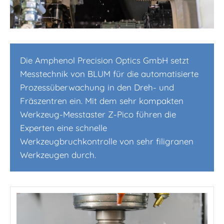
Die Amphenol Precision Optics GmbH setzt
Messtechnik von BLUM für die automatisierte
Prozessüberwachung in den Dreh- und
Fräszentren ein. Mit dem sehr kompakten
Werkzeug-Messtaster Z-Pico führen die
Experten eine schnelle
Werkzeugbruchkontrolle von sehr filigranen
Werkzeugen durch.