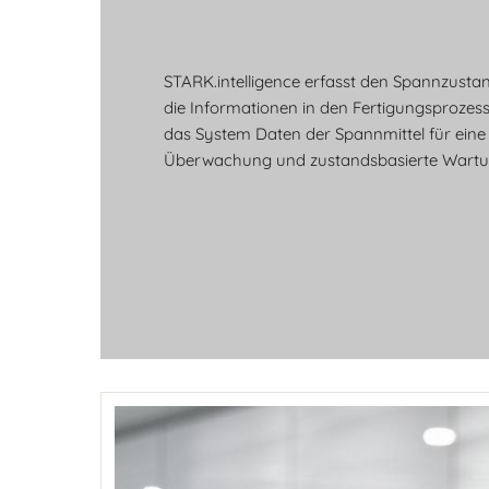
STARK.intelligence erfasst den Spannzustand
die Informationen in den Fertigungsprozess.
das System Daten der Spannmittel für eine
Überwachung und zustandsbasierte Wartu