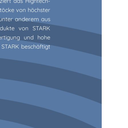
ziert das Hightech-
öcke von höchster
 unter anderem aus
rodukte von STARK
ertigung und hohe
. STARK beschäftigt