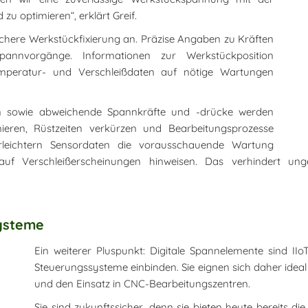
zu optimieren“, erklärt Greif.
ichere Werkstückfixierung an. Präzise Angaben zu Kräften
nnvorgänge. Informationen zur Werkstückposition
mperatur- und Verschleißdaten auf nötige Wartungen
gen sowie abweichende Spannkräfte und -drücke werden
ieren, Rüstzeiten verkürzen und Bearbeitungsprozesse
erleichtern Sensordaten die vorausschauende Wartung
 auf Verschleißerscheinungen hinweisen. Das verhindert ung
systeme
Ein weiterer Pluspunkt: Digitale Spannelemente sind II
Steuerungssysteme einbinden. Sie eignen sich daher ideal
und den Einsatz in CNC-Bearbeitungszentren.
Sie sind zukunftssicher, denn sie bieten heute bereits di