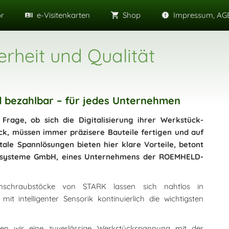
or
e-Visitenkarten
Shop
Impressum, AGB
rheit und Qualität
nd bezahlbar – für jedes Unternehmen
Frage, ob sich die Digitalisierung ihrer Werkstück-
ck, müssen immer präzisere Bauteile fertigen und auf
itale Spannlösungen bieten hier klare Vorteile, betont
annsysteme GmbH, eines Unternehmens der ROEMHELD-
enschraubstöcke von STARK lassen sich nahtlos in
t intelligenter Sensorik kontinuierlich die wichtigsten
ren wir eine zuverlässige Werkstückspannung mit der